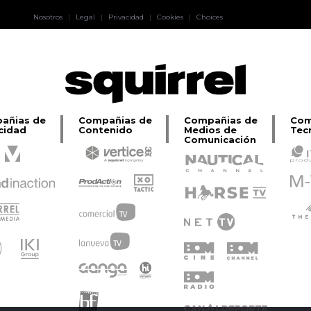
Pablo Pereiro
Nosotros
|
Legal
|
Privacidad
|
Cookies
|
Choices
Lage
añias de
Compañias de
Compañias de
Com
cidad
Contenido
Medios de
Tec
Comunicación