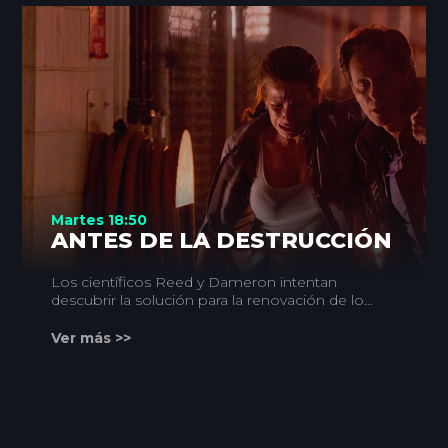
Martes 18:50
ANTES DE LA DESTRUCCIÓN
Los científicos Reed y Dameron intentan
descubrir la solución para la renovación de los
recursos naturales: un acelerador de partículas
que extrae la energía de un agujero negro del
Ver más >>
universo; pero su experimento, con
consecuencias catastróficas, será secuestrado
por eco-terroristas.