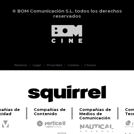
© BOM Comunicación S.L. todos los derechos
reservados
Pablo Pereiro
Nosotros
|
Legal
|
Privacidad
|
Cookies
|
Choices
Lage
añias de
Compañias de
Compañias de
Com
cidad
Contenido
Medios de
Tec
Comunicación