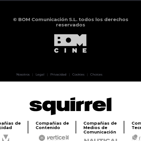
© BOM Comunicación S.L. todos los derechos
reservados
Pablo Pereiro
Nosotros
|
Legal
|
Privacidad
|
Cookies
|
Choices
Lage
añias de
Compañias de
Compañias de
Com
cidad
Contenido
Medios de
Tec
Comunicación