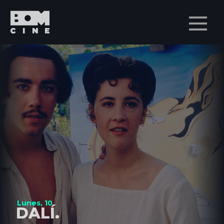
Men
Lunes, 10
DALÍ.