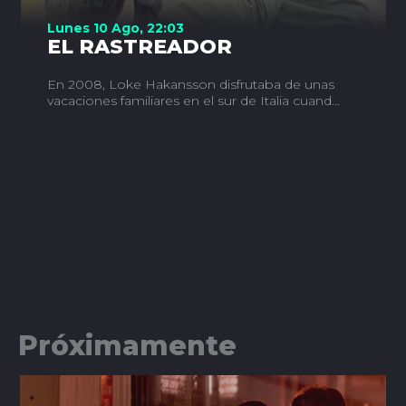
Lunes 10 Ago, 22:03
EL RASTREADOR
En 2008, Loke Hakansson disfrutaba de unas
vacaciones familiares en el sur de Italia cuando
su mujer y su hija fueron raptadas. Tras un
intento fallido de realizar un trueque, ambas
fueron asesinadas. Diez años después,
Hakansson es contactado por un detective
local que ha reabierto el caso y que dice
poseer nueva información. Sin embargo,
cuando trata de contactar con él de nuevo en
Italia descubre que su nuevo contacto
aparentemente se ha suicidado.
Próximamente