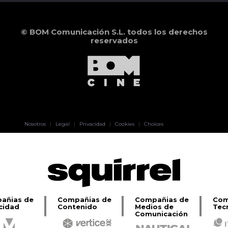
© BOM Comunicación S.L. todos los derechos
reservados
Pablo Pereiro
Nosotros
|
Legal
|
Privacidad
|
Cookies
|
Choices
Lage
añias de
Compañias de
Compañias de
Com
cidad
Contenido
Medios de
Tec
Comunicación