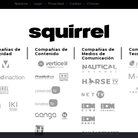
Pablo Pereiro
Nosotros
|
Legal
|
Privacidad
|
Cookies
|
Choices
Lage
añias de
Compañias de
Compañias de
Com
cidad
Contenido
Medios de
Tec
Comunicación