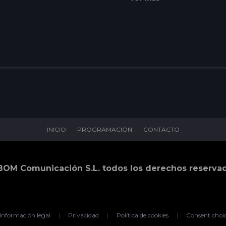
asesinato. Resolver el caso
esperando para demostrar 
dominante y alcohólico- y a
INICIO
PROGRAMACIÓN
CONTACTO
BOM Comunicación S.L. todos los derechos reserva
Información legal
|
Privacidad
|
Política de cookies
|
Consent choi