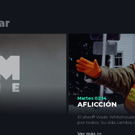
ar
Martes 02:14
AFLICCIÓN
El sheriff Wade Whitehous
por todos. Su vida cambia
sindicalista en una partida
trata de un accidente, él e
Ver más >>