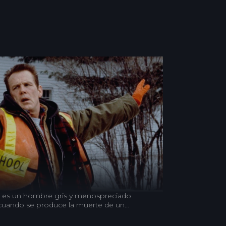
e es un hombre gris y menospreciado
 cuando se produce la muerte de un
 de caza. Aunque la mayoría cree que se
stá convencido de que se trata de un