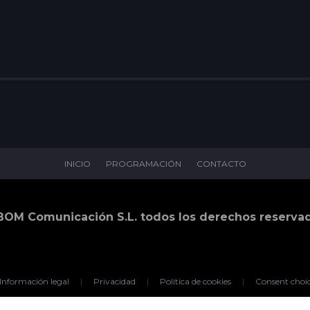
INICIO
PROGRAMACIÓN
CONTACTO
BOM Comunicación S.L. todos los derechos reserva
Información legal
|
Privacidad
|
Política de cookies
|
Consent choi