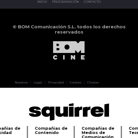
INICIO
PROGRAMACIÓN
CONTACTO
© BOM Comunicación S.L. todos los derechos
reservados
Pablo Pereiro
Nosotros
|
Legal
|
Privacidad
|
Cookies
|
Choices
Lage
añias de
Compañias de
Compañias de
Com
cidad
Contenido
Medios de
Tec
Comunicación