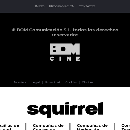
INICIO
PROGRAMACIÓN
CONTACTO
© BOM Comunicación S.L. todos los derechos
reservados
Pablo Pereiro
Nosotros
|
Legal
|
Privacidad
|
Cookies
|
Choices
Lage
añias de
Compañias de
Compañias de
Com
cidad
Contenido
Medios de
Tec