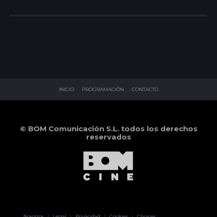
INICIO
PROGRAMACIÓN
CONTACTO
© BOM Comunicación S.L. todos los derechos
reservados
Pablo Pereiro
Nosotros
|
Legal
|
Privacidad
|
Cookies
|
Choices