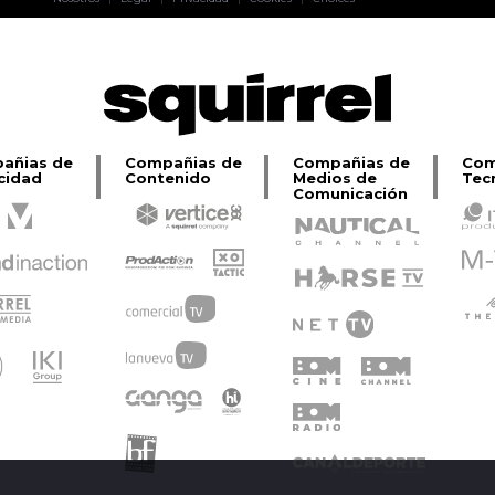
Lage
añias de
Compañias de
Compañias de
Com
cidad
Contenido
Medios de
Tec
Comunicación