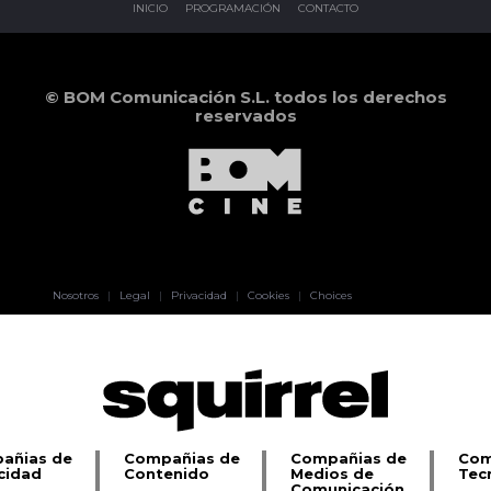
INICIO
PROGRAMACIÓN
CONTACTO
© BOM Comunicación S.L. todos los derechos
reservados
Pablo Pereiro
Nosotros
|
Legal
|
Privacidad
|
Cookies
|
Choices
Lage
añias de
Compañias de
Compañias de
Com
cidad
Contenido
Medios de
Tec
Comunicación