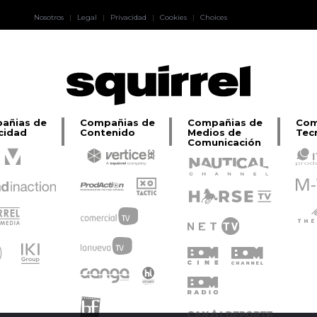
Pablo Pereiro
Nosotros
|
Legal
|
Privacidad
|
Cookies
|
Choices
Lage
añias de
Compañias de
Compañias de
Com
cidad
Contenido
Medios de
Tec
Comunicación