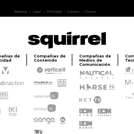
Pablo Pereiro
Nosotros
|
Legal
|
Privacidad
|
Cookies
|
Choices
Lage
añias de
Compañias de
Compañias de
Com
cidad
Contenido
Medios de
Tec
Comunicación