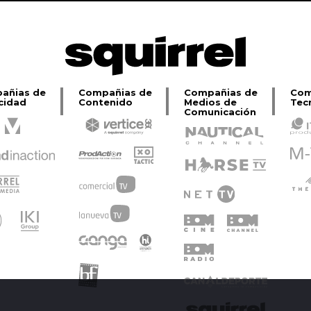
añias de
Compañias de
Compañias de
Com
cidad
Contenido
Medios de
Tec
Comunicación