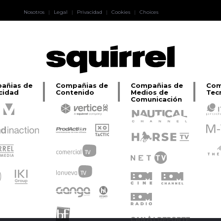
Pablo Pereiro
Nosotros
|
Legal
|
Privacidad
|
Cookies
|
Choices
Lage
añias de
Compañias de
Compañias de
Com
cidad
Contenido
Medios de
Tec
Comunicación