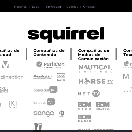
Pablo Pereiro
Nosotros
|
Legal
|
Privacidad
|
Cookies
|
Choices
Lage
añias de
Compañias de
Compañias de
Com
cidad
Contenido
Medios de
Tec
Comunicación