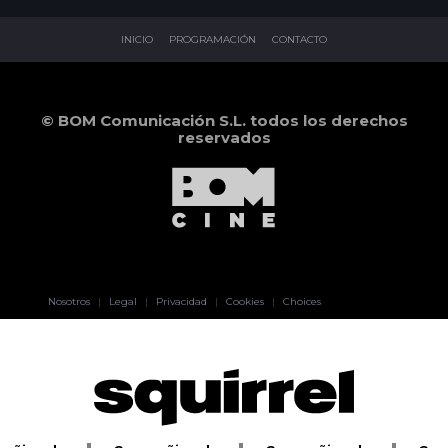
INICIO
PROGRAMACIÓN
CONTACTO
© BOM Comunicación S.L. todos los derechos
reservados
Pablo Pereiro
Nosotros
|
Legal
|
Privacidad
|
Cookies
|
Choices
Lage