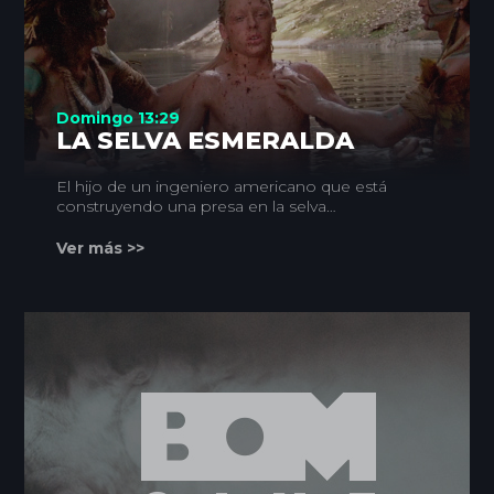
Domingo 13:29
LA SELVA ESMERALDA
El hijo de un ingeniero americano que está
construyendo una presa en la selva
amazónica, desaparece en la jungla sin dejar
rastro. Su padre, convencido de que ha sido
Ver más >>
raptado por una tribu indígena, lo busca
durante años.