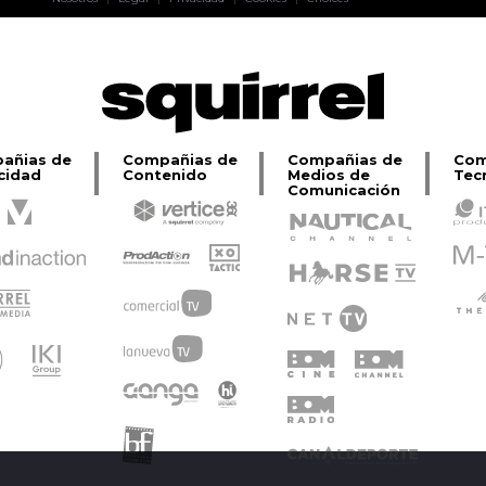
Lage
añias de
Compañias de
Compañias de
Com
cidad
Contenido
Medios de
Tec
Comunicación