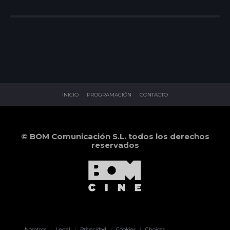
INICIO
PROGRAMACIÓN
CONTACTO
© BOM Comunicación S.L. todos los derechos
reservados
Pablo Pereiro
Nosotros
|
Legal
|
Privacidad
|
Cookies
|
Choices