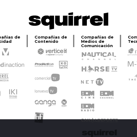
añias de
Compañias de
Compañias de
Com
cidad
Contenido
Medios de
Tec
Comunicación