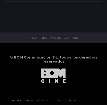
INICIO
PROGRAMACIÓN
CONTACTO
© BOM Comunicación S.L. todos los derechos
reservados
Pablo Pereiro
Nosotros
|
Legal
|
Privacidad
|
Cookies
|
Choices
Lage