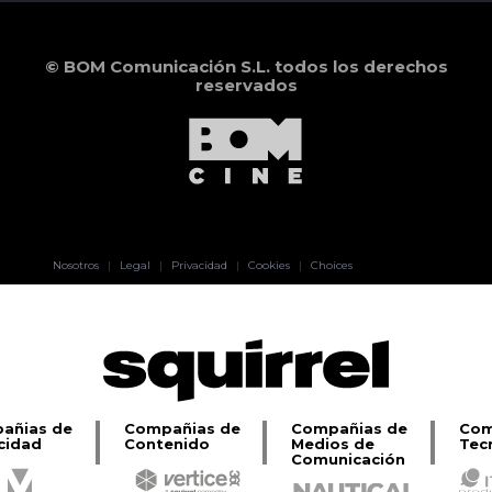
© BOM Comunicación S.L. todos los derechos
reservados
Pablo Pereiro
Nosotros
|
Legal
|
Privacidad
|
Cookies
|
Choices
Lage
añias de
Compañias de
Compañias de
Com
cidad
Contenido
Medios de
Tec
Comunicación