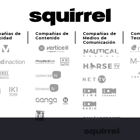
añias de
Compañias de
Compañias de
Com
cidad
Contenido
Medios de
Tec
Comunicación