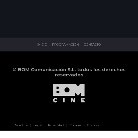
INICIO
PROGRAMACIÓN
CONTACTO
© BOM Comunicación S.L. todos los derechos
reservados
Pablo Pereiro
Nosotros
|
Legal
|
Privacidad
|
Cookies
|
Choices
Lage