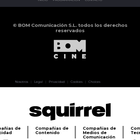
© BOM Comunicación S.L. todos los derechos
reservados
Pablo Pereiro
Nosotros
|
Legal
|
Privacidad
|
Cookies
|
Choices
Lage
añias de
Compañias de
Compañias de
Com
cidad
Contenido
Medios de
Tec
Comunicación