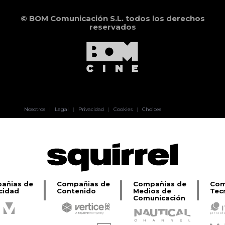
© BOM Comunicación S.L. todos los derechos
reservados
Pablo Pereiro
Nosotros
|
Legal
|
Privacidad
|
Cookies
|
Choices
Lage
añias de
Compañias de
Compañias de
Com
cidad
Contenido
Medios de
Tec
Comunicación