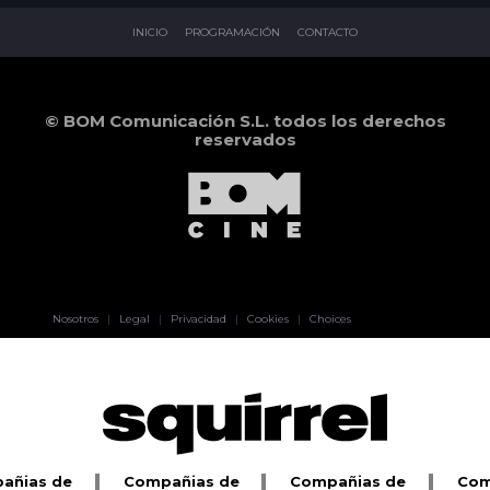
INICIO
PROGRAMACIÓN
CONTACTO
© BOM Comunicación S.L. todos los derechos
reservados
Pablo Pereiro
Nosotros
|
Legal
|
Privacidad
|
Cookies
|
Choices
Lage
añias de
Compañias de
Compañias de
Com