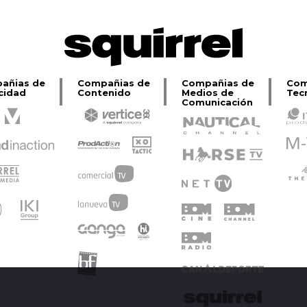
añias de
Compañias de
Compañias de
Com
cidad
Contenido
Medios de
Tec
Comunicación