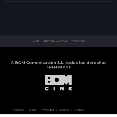
INICIO
PROGRAMACIÓN
CONTACTO
© BOM Comunicación S.L. todos los derechos
reservados
Pablo Pereiro
Nosotros
|
Legal
|
Privacidad
|
Cookies
|
Choices
Lage