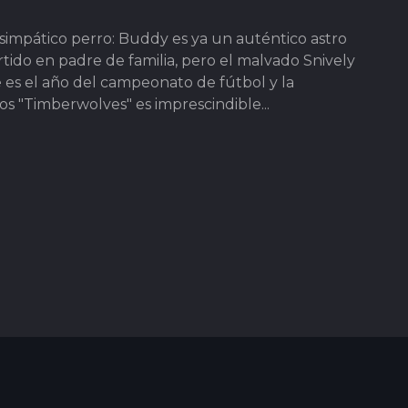
impático perro: Buddy es ya un auténtico astro
rtido en padre de familia, pero el malvado Snively
 es el año del campeonato de fútbol y la
os "Timberwolves" es imprescindible...