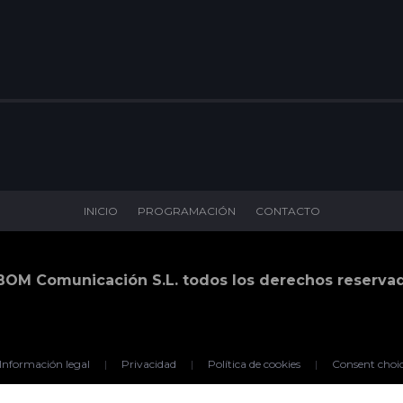
INICIO
PROGRAMACIÓN
CONTACTO
BOM Comunicación S.L. todos los derechos reserva
Información legal
|
Privacidad
|
Política de cookies
|
Consent choi