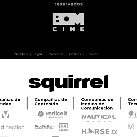
reservados
Pablo Pereiro
Nosotros
|
Legal
|
Privacidad
|
Cookies
|
Choices
Lage
añias de
Compañias de
Compañias de
Com
cidad
Contenido
Medios de
Tec
Comunicación