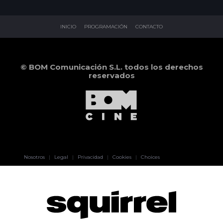
INICIO
PROGRAMACIÓN
CONTACTO
© BOM Comunicación S.L. todos los derechos
reservados
Pablo Pereiro
Nosotros
|
Legal
|
Privacidad
|
Cookies
|
Choices
Lage