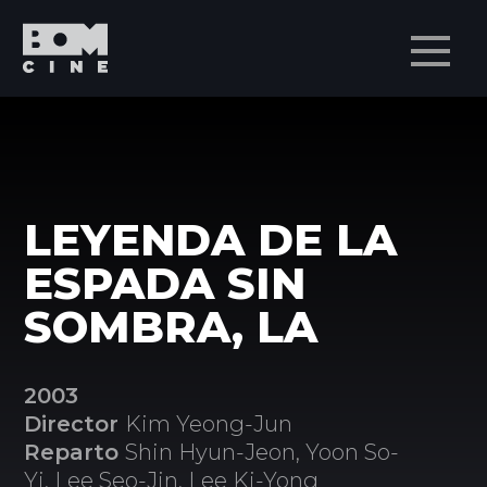
Men
LEYENDA DE LA
ESPADA SIN
SOMBRA, LA
2003
Director
Kim Yeong-Jun
Reparto
Shin Hyun-Jeon, Yoon So-
Yi, Lee Seo-Jin, Lee Ki-Yong