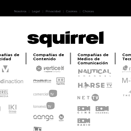
Pablo Pereiro
Nosotros
|
Legal
|
Privacidad
|
Cookies
|
Choices
Lage
añias de
Compañias de
Compañias de
Com
cidad
Contenido
Medios de
Tec
Comunicación