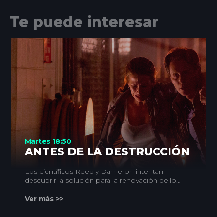
Te puede interesar
Martes 18:50
ANTES DE LA DESTRUCCIÓN
Los científicos Reed y Dameron intentan
descubrir la solución para la renovación de los
recursos naturales: un acelerador de partículas
que extrae la energía de un agujero negro del
Ver más >>
universo; pero su experimento, con
consecuencias catastróficas, será secuestrado