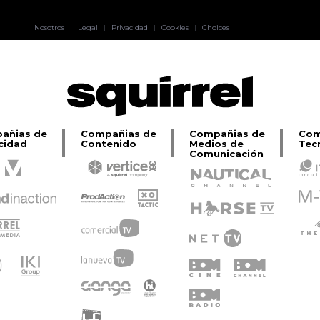
Pablo Pereiro
Nosotros
|
Legal
|
Privacidad
|
Cookies
|
Choices
Lage
añias de
Compañias de
Compañias de
Com
cidad
Contenido
Medios de
Tec
Comunicación