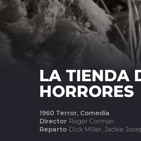
LA TIENDA 
HORRORES
1960 Terror, Comedia
Director
Roger Corman
Reparto
Dick Miller, Jackie Jos