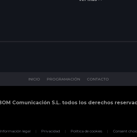
INICIO
PROGRAMACIÓN
CONTACTO
BOM Comunicación S.L. todos los derechos reserva
Información legal
|
Privacidad
|
Política de cookies
|
Consent choi