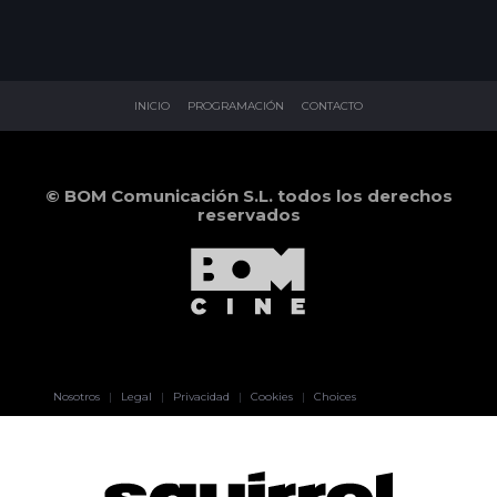
INICIO
PROGRAMACIÓN
CONTACTO
© BOM Comunicación S.L. todos los derechos
reservados
Pablo Pereiro
Nosotros
|
Legal
|
Privacidad
|
Cookies
|
Choices
Lage