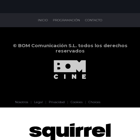
INICIO
PROGRAMACIÓN
CONTACTO
© BOM Comunicación S.L. todos los derechos
reservados
Pablo Pereiro
Nosotros
|
Legal
|
Privacidad
|
Cookies
|
Choices
Lage