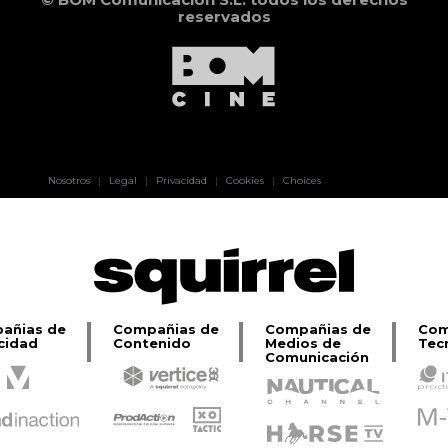
reservados
Pablo Pereiro
Nosotros
|
Legal
|
Privacidad
|
Cookies
|
Choices
Lage
añias de
Compañias de
Compañias de
Com
cidad
Contenido
Medios de
Tec
Comunicación