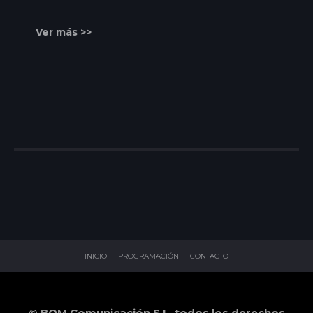
RINCONES
Ver más >>
INICIO
PROGRAMACIÓN
CONTACTO
© BOM Comunicación S.L. todos los derechos