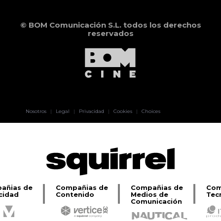
© BOM Comunicación S.L. todos los derechos
reservados
Pablo Pereiro
Nosotros
|
Legal
|
Privacidad
|
Cookies
|
Choices
Lage
añias de
Compañias de
Compañias de
Com
cidad
Contenido
Medios de
Tec
Comunicación