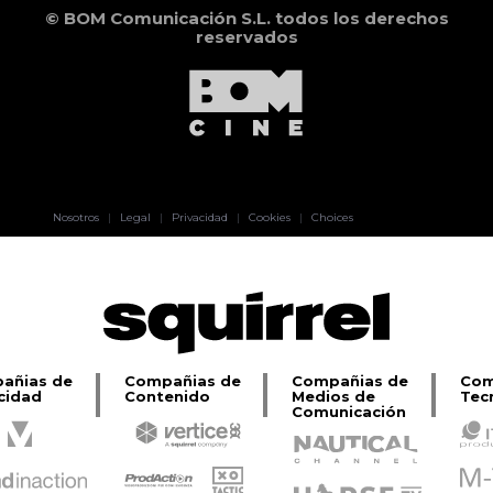
© BOM Comunicación S.L. todos los derechos
reservados
Pablo Pereiro
Nosotros
|
Legal
|
Privacidad
|
Cookies
|
Choices
Lage
añias de
Compañias de
Compañias de
Com
cidad
Contenido
Medios de
Tec
Comunicación