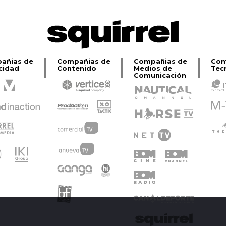
añias de
Compañias de
Compañias de
Com
cidad
Contenido
Medios de
Tec
Comunicación