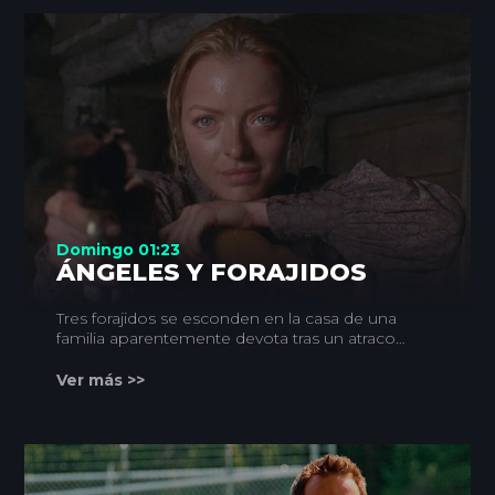
Domingo 01:23
ÁNGELES Y FORAJIDOS
Tres forajidos se esconden en la casa de una
familia aparentemente devota tras un atraco
que termina con el asesinato de un mariscal
del país.
Ver más >>