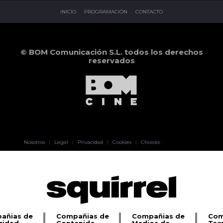
INICIO
PROGRAMACIÓN
CONTACTO
© BOM Comunicación S.L. todos los derechos
reservados
Pablo Pereiro
Nosotros
|
Legal
|
Privacidad
|
Cookies
|
Choices
Lage
añias de
Compañias de
Compañias de
Com