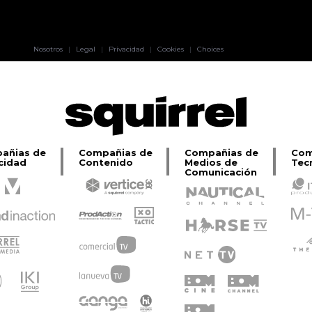
Pablo Pereiro
Nosotros
|
Legal
|
Privacidad
|
Cookies
|
Choices
Lage
añias de
Compañias de
Compañias de
Com
cidad
Contenido
Medios de
Tec
Comunicación