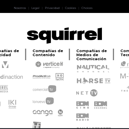
Pablo Pereiro
Nosotros
|
Legal
|
Privacidad
|
Cookies
|
Choices
Lage
añias de
Compañias de
Compañias de
Com
cidad
Contenido
Medios de
Tec
Comunicación