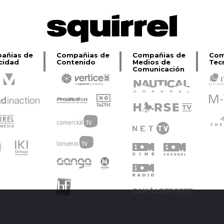
añias de
Compañias de
Compañias de
Com
cidad
Contenido
Medios de
Tec
Comunicación