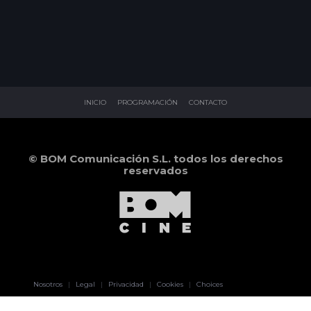
INICIO
PROGRAMACIÓN
CONTACTO
© BOM Comunicación S.L. todos los derechos
reservados
Pablo Pereiro
Nosotros
|
Legal
|
Privacidad
|
Cookies
|
Choices
Lage