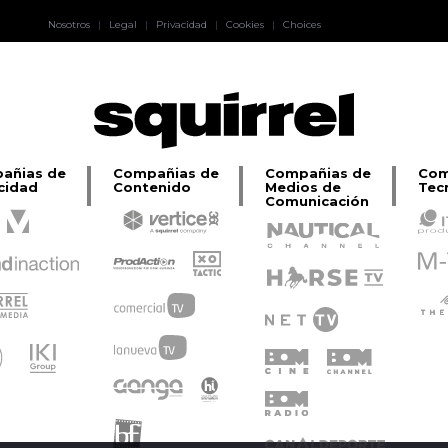
Pablo Pereiro
Nosotros
|
Legal
|
Privacidad
|
Cookies
|
Choices
Lage
añias de
Compañias de
Compañias de
Com
cidad
Contenido
Medios de
Tec
Comunicación