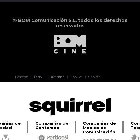
© BOM Comunicación S.L. todos los derechos
reservados
Pablo Pereiro
Nosotros
|
Legal
|
Privacidad
|
Cookies
|
Choices
Lage
añias de
Compañias de
Compañias de
Com
cidad
Contenido
Medios de
Tec
Comunicación