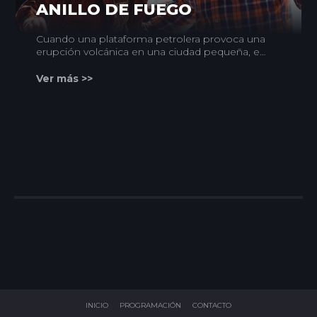
ANILLO DE FUEGO
Cuando una plataforma petrolera provoca una
erupción volcánica en una ciudad pequeña, es
sólo el primero de un efecto desencadenante
denominado Anillo de Fuego que se extiende
Ver más >>
por todo el mundo. Si esta serie de
erupciones cataclísmicas no se puede
detener, la Tierra será tragada por completo,
llevando a una situación que podría suponer la
extinción.
INICIO
PROGRAMACIÓN
CONTACTO