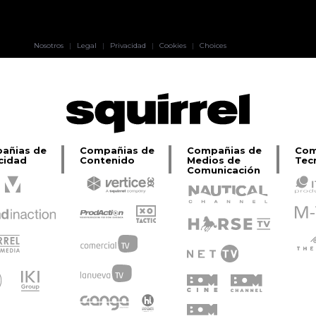
Pablo Pereiro
Nosotros
|
Legal
|
Privacidad
|
Cookies
|
Choices
Lage
añias de
Compañias de
Compañias de
Com
cidad
Contenido
Medios de
Tec
Comunicación