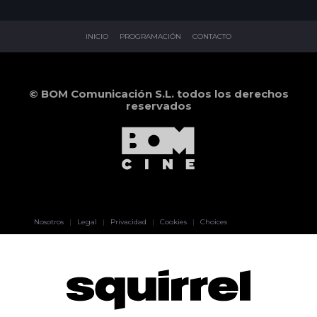
INICIO
PROGRAMACIÓN
CONTACTO
© BOM Comunicación S.L. todos los derechos
reservados
Pablo Pereiro
Nosotros
|
Legal
|
Privacidad
|
Cookies
|
Choices
Lage