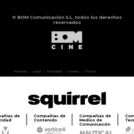
© BOM Comunicación S.L. todos los derechos
reservados
Pablo Pereiro
Nosotros
|
Legal
|
Privacidad
|
Cookies
|
Choices
Lage
añias de
Compañias de
Compañias de
Com
cidad
Contenido
Medios de
Tec
Comunicación