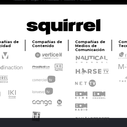
Lage
añias de
Compañias de
Compañias de
Com
cidad
Contenido
Medios de
Tec
Comunicación