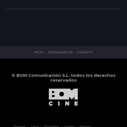
INICIO
PROGRAMACIÓN
CONTACTO
© BOM Comunicación S.L. todos los derechos
reservados
Pablo Pereiro
Nosotros
|
Legal
|
Privacidad
|
Cookies
|
Choices