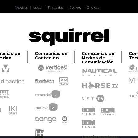
Pablo Pereiro
Nosotros
|
Legal
|
Privacidad
|
Cookies
|
Choices
Lage
añias de
Compañias de
Compañias de
Com
cidad
Contenido
Medios de
Tec
Comunicación