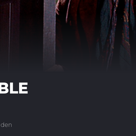
BLE
lden