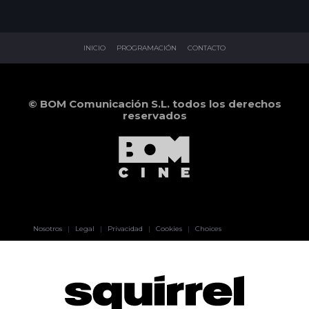
INICIO
PROGRAMACIÓN
CONTACTO
© BOM Comunicación S.L. todos los derechos
reservados
Pablo Pereiro
Nosotros
|
Legal
|
Privacidad
|
Cookies
|
Choices
Lage